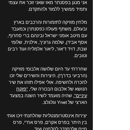
אני מנגן בפסנתר מאז שאני זוכר את עצמי
ותמיד ממשיך ללמוד ולהתקדם.
מלחין מוזיקה לתזמורות והרכבים בארץ
ובעולם, משתף פעולה כפסנתרן וכמעבד
עם מיטב אומני ישראל ובינהם ברי סחרוף,
אסף אבידן, שלמה גרוניך, אילנית, שלומי
שבת, דויד ד'אור, ליאור אלמליח ועוד רבים
וטובים.
שחררתי עד היום שלושה אלבומי מוזיקה
(הרביעי בדרך!). היצירות והשירים שלי זכו
להכרה ולחשיפה. אולי אפילו תזהו את שיר
הנושא של אלבום הבכורה שלי,
"פוקח
עיניים"
, שהיה מועמד לשיר השנה במצעד
הארצי של Ynet וגלגלצ.
יצירות אינסטרומנטליות שהלחנתי זיכו אותי
בין היתר בפרס אקו"ם, פרס אח"י, פרס
חיים אלכסנדר להלחנה ועוד.